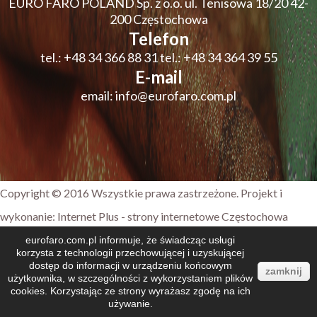
EURO FARO POLAND Sp. z o.o.
ul. Tenisowa 18/20 42-
200 Częstochowa
Telefon
tel.:
+48 34 366 88 31
tel.:
+48 34 364 39 55
E-mail
email:
info@eurofaro.com.pl
Copyright © 2016 Wszystkie prawa zastrzeżone. Projekt i
wykonanie:
Internet Plus - strony internetowe Częstochowa
eurofaro.com.pl informuje, że świadcząc usługi
korzysta z technologii przechowującej i uzyskującej
dostęp do informacji w urządzeniu końcowym
zamknij
użytkownika, w szczególności z wykorzystaniem plików
cookies. Korzystając ze strony wyrażasz zgodę na ich
używanie.