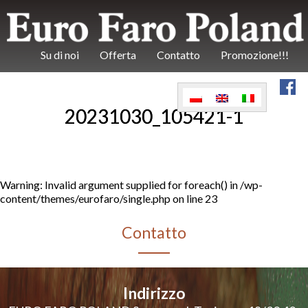
Su di noi
Offerta
Contatto
Promozione!!!
20231030_105421-1
Warning
: Invalid argument supplied for foreach() in
/wp-
content/themes/eurofaro/single.php
on line
23
Contatto
Indirizzo