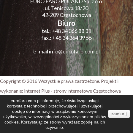
EURO FARO POLAND Sp. z o.o.
ul. Tenisowa 18/20
42-209 Częstochowa
Biuro
tel.:
+48 34 366 88 31
fax.:
+48 34 364 39 55
e- mail
info@eurofaro.com.pl
Copyright © 2016 Wszystkie prawa zastrzeżone. Projekt i
wykonanie:
Internet Plus - strony internetowe Częstochowa
eurofaro.com.pl informuje, że świadcząc usługi
korzysta z technologii przechowującej i uzyskującej
dostęp do informacji w urządzeniu końcowym
zamknij
użytkownika, w szczególności z wykorzystaniem plików
cookies. Korzystając ze strony wyrażasz zgodę na ich
używanie.