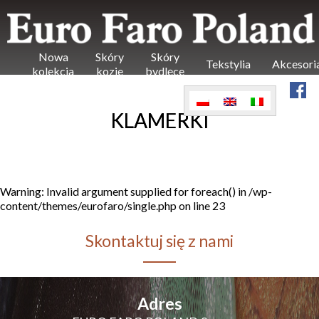
Nowa
Skóry
Skóry
Tekstylia
Akcesori
kolekcja
kozie
bydlęce
KLAMERKI
Warning
: Invalid argument supplied for foreach() in
/wp-
content/themes/eurofaro/single.php
on line
23
Skontaktuj się z nami
Adres