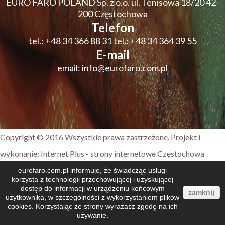
EURO FARO POLAND Sp. z o.o.
ul. Tenisowa 18/20 42-
200 Częstochowa
Telefon
tel.:
+48 34 366 88 31
tel.:
+48 34 364 39 55
E-mail
email:
info@eurofaro.com.pl
Copyright © 2016 Wszystkie prawa zastrzeżone. Projekt i
wykonanie:
Internet Plus - strony internetowe Częstochowa
eurofaro.com.pl informuje, że świadcząc usługi
korzysta z technologii przechowującej i uzyskującej
dostęp do informacji w urządzeniu końcowym
zamknij
użytkownika, w szczególności z wykorzystaniem plików
cookies. Korzystając ze strony wyrażasz zgodę na ich
używanie.