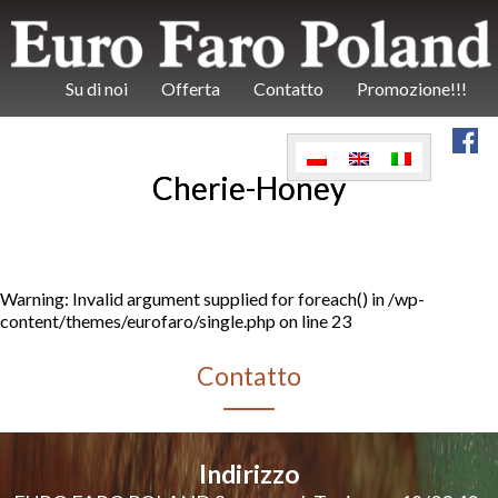
Su di noi
Offerta
Contatto
Promozione!!!
Cherie-Honey
Warning
: Invalid argument supplied for foreach() in
/wp-
content/themes/eurofaro/single.php
on line
23
Contatto
Indirizzo